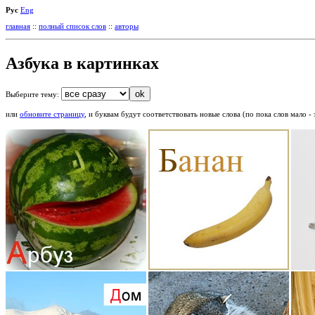
Рус
Eng
главная
::
полный список слов
::
авторы
Азбука в картинках
Выберите тему:
или
обновите страницу
, и буквам будут соответствовать новые слова (по пока слов мало - 