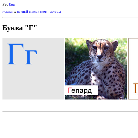
Рус
Eng
главная
::
полный список слов
::
авторы
Буква "Г"