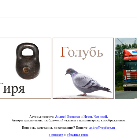
Авторы проекта:
Андрей Ерофеев
и
Игорь Чер-ский
.
Авторы графических изображений указаны в комментариях к изображениям.
Вопросы, замечания, предложения? Пишите:
andre@veefore.ru
о проекте
::
обратная связь