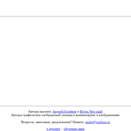
Авторы проекта:
Андрей Ерофеев
и
Игорь Чер-ский
.
Авторы графических изображений указаны в комментариях к изображениям.
Вопросы, замечания, предложения? Пишите:
andre@veefore.ru
о проекте
::
обратная связь