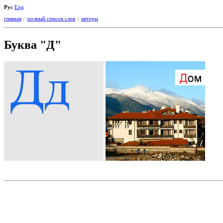
Рус
Eng
главная
::
полный список слов
::
авторы
Буква "Д"