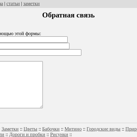
за
|
статьи
|
заметки
Обратная связь
омощью этой формы:
:
Заметки
::
Цветы
::
Бабочки
::
Митино
::
Городские виды
::
Прир
ли
::
Дороги и пробки
::
Рисунки
::