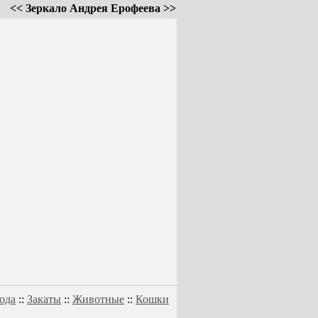
<< Зеркало Андрея Ерофеева >>
ода
::
Закаты
::
Животные
::
Кошки