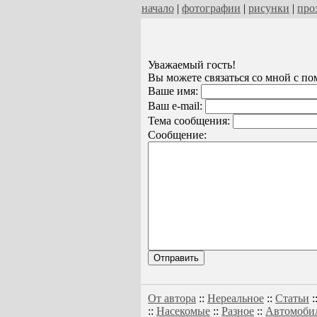
начало
|
фотографии
|
рисунки
|
про
Уважаемый гость!
Вы можете связаться со мной с п
Ваше имя:
Ваш e-mail:
Тема сообщения:
Сообщение:
От автора
::
Нереальное
::
Статьи
:
::
Насекомые
::
Разное
::
Автомоби