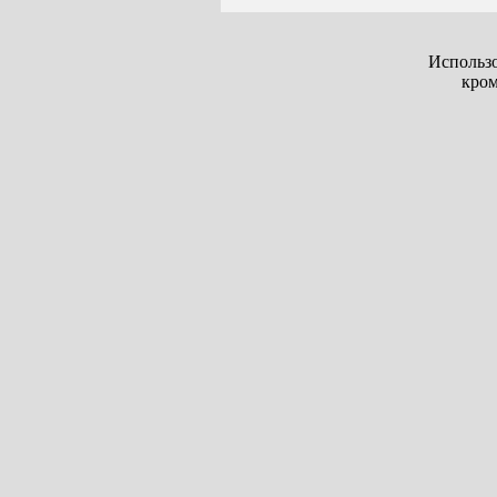
Использо
кром