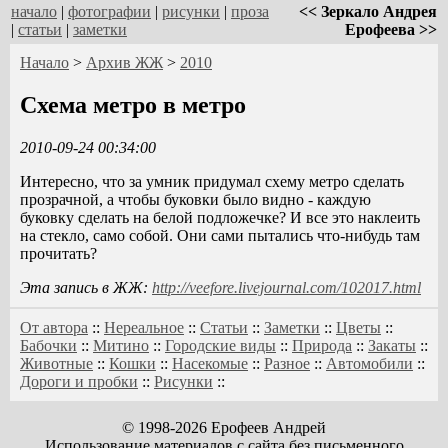
начало
|
фотографии
|
рисунки
|
проза
<< Зеркало Андрея
|
статьи
|
заметки
Ерофеева >>
Начало
>
Архив ЖЖ
>
2010
Схема метро в метро
2010-09-24 00:34:00
Интересно, что за умник придумал схему метро сделать
прозрачной, а чтобы буковки было видно - каждую
буковку сделать на белой подложечке? И все это наклеить
на стекло, само собой. Они сами пытались что-нибудь там
прочитать?
Эта запись в ЖЖ:
http://veefore.livejournal.com/102017.html
От автора
::
Нереальное
::
Статьи
::
Заметки
::
Цветы
::
Бабочки
::
Митино
::
Городские виды
::
Природа
::
Закаты
::
Животные
::
Кошки
::
Насекомые
::
Разное
::
Автомобили
::
Дороги и пробки
::
Рисунки
::
© 1998-2026 Ерофеев Андрей
Использование материалов с сайта без письменного