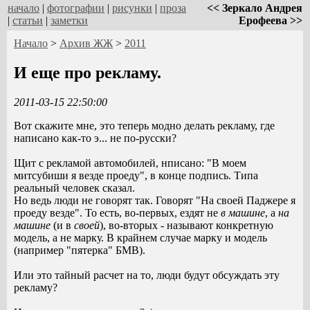
начало
|
фотографии
|
рисунки
|
проза
<< Зеркало Андрея
|
статьи
|
заметки
Ерофеева >>
Начало
>
Архив ЖЖ
>
2011
И еще про рекламу.
2011-03-15 22:50:00
Вот скажите мне, это теперь модно делать рекламу, где
написано как-то э... не по-русски?
Щит с рекламой автомобилей, нписано: "В моем
митсубиши я везде проеду", в конце подпись. Типа
реальный человек сказал.
Но ведь люди не говорят так. Говорят "На своей Паджере я
проеду везде". То есть, во-первых, ездят не
в машине
, а
на
машине
(и в
своей
), во-вторых - называют конкретную
модель, а не марку. В крайнем случае марку и модель
(например "пятерка" БМВ).
Или это тайный расчет на то, люди будут обсуждать эту
рекламу?