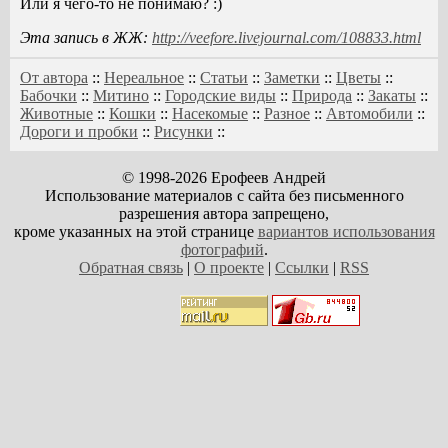
Или я чего-то не понимаю? :)
Эта запись в ЖЖ:
http://veefore.livejournal.com/108833.html
От автора
::
Нереальное
::
Статьи
::
Заметки
::
Цветы
::
Бабочки
::
Митино
::
Городские виды
::
Природа
::
Закаты
::
Животные
::
Кошки
::
Насекомые
::
Разное
::
Автомобили
::
Дороги и пробки
::
Рисунки
::
© 1998-2026 Ерофеев Андрей
Использование материалов с сайта без письменного
разрешения автора запрещено,
кроме указанных на этой странице
вариантов использования
фотографий
.
Обратная связь
|
О проекте
|
Ссылки
|
RSS