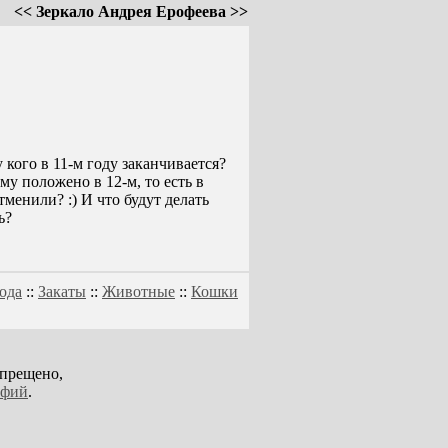
<< Зеркало Андрея Ерофеева >>
у кого в 11-м году заканчивается?
ому положено в 12-м, то есть в
менили? :) И что будут делать
ь?
ода
::
Закаты
::
Животные
::
Кошки
апрещено,
афий
.