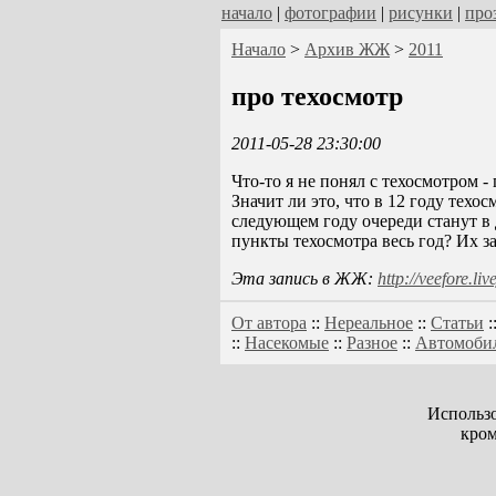
начало
|
фотографии
|
рисунки
|
про
Начало
>
Архив ЖЖ
>
2011
про техосмотр
2011-05-28 23:30:00
Что-то я не понял с техосмотром - 
Значит ли это, что в 12 году техос
следующем году очереди станут в д
пункты техосмотра весь год? Их з
Эта запись в ЖЖ:
http://veefore.l
От автора
::
Нереальное
::
Статьи
:
::
Насекомые
::
Разное
::
Автомоби
Использо
кром