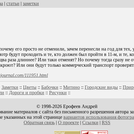
за
|
статьи
|
заметки
почему его просто не отменили, зачем перенесли на год для тех, 
мотр будут проходить и те, кто должен был пройти в 11-м, и те, к
ва раза длиннее? Или таки отменят? Но почему тогда сразу не от
акроют? Или они будут только коммерческий транспорт проверят
ivejournal.com/111951.html
:
Заметки
::
Цветы
::
Бабочки
::
Митино
::
Городские виды
::
Прир
ли
::
Дороги и пробки
::
Рисунки
::
© 1998-2026 Ерофеев Андрей
вание материалов с сайта без письменного разрешения автора з
е указанных на этой странице
вариантов использования фотогр
Обратная связь
|
О проекте
|
Ссылки
|
RSS