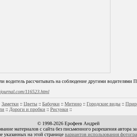
т ли водитель рассчитывать на соблюдение другими водителями 
ivejournal.com/116523.html
:
Заметки
::
Цветы
::
Бабочки
::
Митино
::
Городские виды
::
Прир
ли
::
Дороги и пробки
::
Рисунки
::
© 1998-2026 Ерофеев Андрей
вание материалов с сайта без письменного разрешения автора з
е указанных на этой странице
вариантов использования фотогр