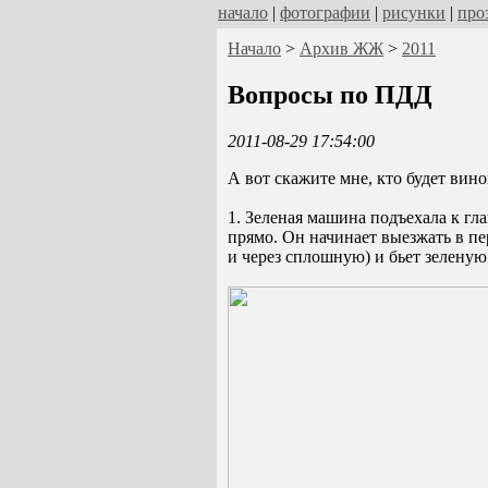
начало
|
фотографии
|
рисунки
|
про
Начало
>
Архив ЖЖ
>
2011
Вопросы по ПДД
2011-08-29 17:54:00
А вот скажите мне, кто будет вин
1. Зеленая машина подъехала к гла
прямо. Он начинает выезжать в п
и через сплошную) и бьет зеленую 