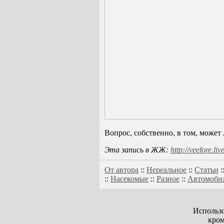
Вопрос, собственно, в том, може
Эта запись в ЖЖ:
http://veefore.l
От автора
::
Нереальное
::
Статьи
:
::
Насекомые
::
Разное
::
Автомоби
Использо
кром