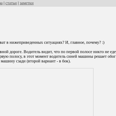
за
|
статьи
|
заметки
оват в нижеприведенных ситуациях? И, главное, почему? :)
вной дороге. Водитель видит, что по первой полосе никто не ед
ервую полосу, в этот момент водитель синей машины решает обо
машину сзади (второй вариант - в бок).