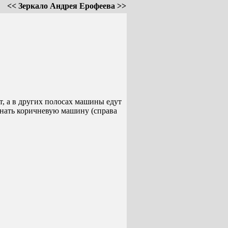
<< Зеркало Андрея Ерофеева >>
ет, а в других полосах машины едут
гнать коричневую машину (справа