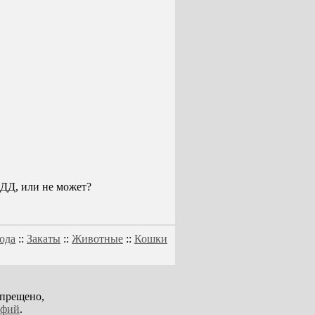
ПДД, или не может?
ода
::
Закаты
::
Животные
::
Кошки
апрещено,
афий
.