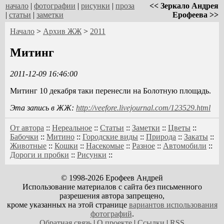
начало
|
фотографии
|
рисунки
|
проза
<< Зеркало Андрея
|
статьи
|
заметки
Ерофеева >>
Начало
>
Архив ЖЖ
>
2011
Митинг
2011-12-09 16:46:00
Митинг 10 декабря таки перенесли на Болотную площадь.
Эта запись в ЖЖ:
http://veefore.livejournal.com/123529.html
От автора
::
Нереальное
::
Статьи
::
Заметки
::
Цветы
::
Бабочки
::
Митино
::
Городские виды
::
Природа
::
Закаты
::
Животные
::
Кошки
::
Насекомые
::
Разное
::
Автомобили
::
Дороги и пробки
::
Рисунки
::
© 1998-2026 Ерофеев Андрей
Использование материалов с сайта без письменного
разрешения автора запрещено,
кроме указанных на этой странице
вариантов использования
фотографий
.
Обратная связь
|
О проекте
|
Ссылки
|
RSS