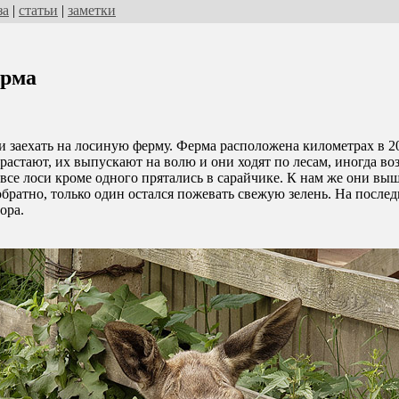
за
|
статьи
|
заметки
ерма
 заехать на лосиную ферму. Ферма расположена километрах в 20
ырастают, их выпускают на волю и они ходят по лесам, иногда во
 все лоси кроме одного прятались в сарайчике. К нам же они вы
обратно, только один остался пожевать свежую зелень. На послед
тора.