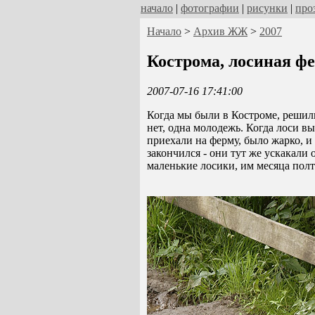
начало
|
фотографии
|
рисунки
|
про
Начало
>
Архив ЖЖ
>
2007
Кострома, лосиная ф
2007-07-16 17:41:00
Когда мы были в Костроме, решили
нет, одна молодежь. Когда лоси в
приехали на ферму, было жарко, и
закончился - они тут же ускакали 
маленькие лосики, им месяца пол