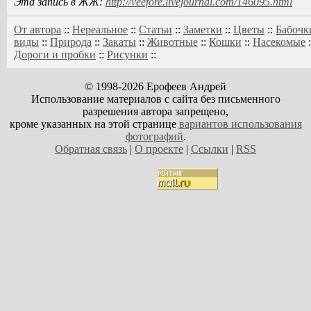
Эта запись в ЖЖ:
http://veefore.livejournal.com/146095.html
От автора
::
Нереальное
::
Статьи
::
Заметки
::
Цветы
::
Бабочк
виды
::
Природа
::
Закаты
::
Животные
::
Кошки
::
Насекомые
:
Дороги и пробки
::
Рисунки
::
© 1998-2026 Ерофеев Андрей
Использование материалов с сайта без письменного
разрешения автора запрещено,
кроме указанных на этой странице
вариантов использования
фотографий
.
Обратная связь
|
О проекте
|
Ссылки
|
RSS