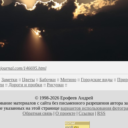
ivejournal.com/146695.html
:
Заметки
::
Цветы
::
Бабочки
::
Митино
::
Городские виды
::
Прир
ли
::
Дороги и пробки
::
Рисунки
::
© 1998-2026 Ерофеев Андрей
вание материалов с сайта без письменного разрешения автора з
е указанных на этой странице
вариантов использования фотогр
Обратная связь
|
О проекте
|
Ссылки
|
RSS