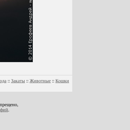
ода
::
Закаты
::
Животные
::
Кошки
апрещено,
афий
.