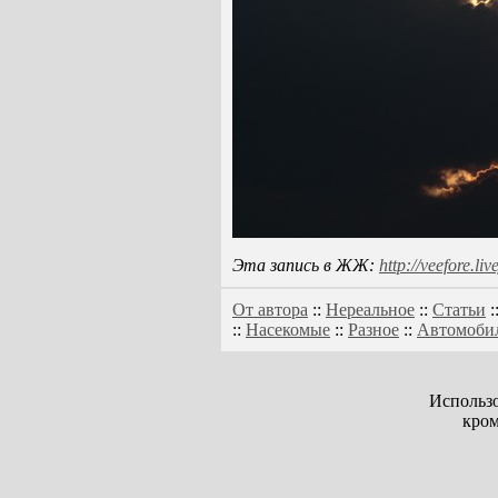
Эта запись в ЖЖ:
http://veefore.l
От автора
::
Нереальное
::
Статьи
:
::
Насекомые
::
Разное
::
Автомоби
Использо
кром