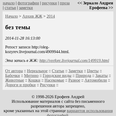
начало
|
фотографии
|
рисунки
|
проза
<< Зеркало Андрея
|
статьи
|
заметки
Ерофеева >>
Начало
>
Архив ЖЖ
>
2014
без темы
2014-11-28 16:13:00
Репост записи http://oleg-
kozyrev.livejournal.com/4909944.html.
Эта запись в ЖЖ:
http://veefore.livejournal.com/149919.html
От автора
::
Нереальное
::
Статьи
::
Заметки
::
Цветы
::
Бабочки
::
Митино
::
Городские виды
::
Природа
::
Закаты
::
Животные
::
Кошки
::
Насекомые
::
Разное
::
Автомобили
::
Дороги и пробки
::
Рисунки
::
© 1998-2026 Ерофеев Андрей
Использование материалов с сайта без письменного
разрешения автора запрещено,
кроме указанных на этой странице
вариантов использования
фотографий
.