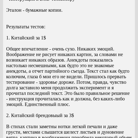
Эталон - бумажные копии.
Результаты тестов:
1. Китайский за 1$
Общее впечатление - очень сухо. Никаких эмоций.
Воображение не рисует никаких картин, за словами не
возникает никаких образов. Анекдоты показались
настолько несмешными, как будто это не знакомые
анекдоты, а отчет партийного съезда. Текст стал как будто
колючим, глаза б мои его не видели. Пришлось прервать
тестирование - здоровье дороже. Потом, правда, чувство
долга заставило меня продолжить эксперимент и я
прочитал последний текст. Это было правильное решение
- инструкция прочиталась как и должна, без каких-либо
эмоций. Единственный плюс.
2. Китайский брендовыый за 3$
В стихах стали заметны нотки легкой печали и даже
грусти, местами слышится шелест листьев и дуновение
ветра, картина в воображении приобрела некоторый объем