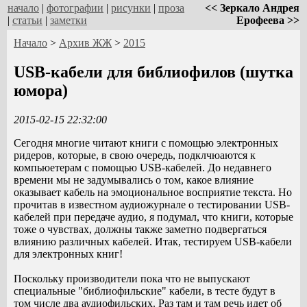
начало
|
фотографии
|
рисунки
|
проза
<< Зеркало Андрея
|
статьи
|
заметки
Ерофеева >>
Начало
>
Архив ЖЖ
>
2015
USB-кабели для библиофилов (шутка
юмора)
2015-02-15 22:32:00
Сегодня многие читают книги с помощью электронных
ридеров, которые, в свою очередь, подклчюаются к
компьюетерам с помощью USB-кабелей. До недавнего
времени мы не задумывались о том, какое влияние
оказывает кабель на эмоциональное восприятие текста. Но
прочитав в известном аудиожурнале о тестировании USB-
кабелей при передаче аудио, я подумал, что книги, которые
тоже о чувствах, должны также заметно подвергаться
влиянию различных кабелей. Итак, тестируем USB-кабели
для электронных книг!
Поскольку производители пока что не выпускают
специальные "библиофильские" кабели, в тесте будут в
том числе два аудиофильских. Раз там и там речь идет об