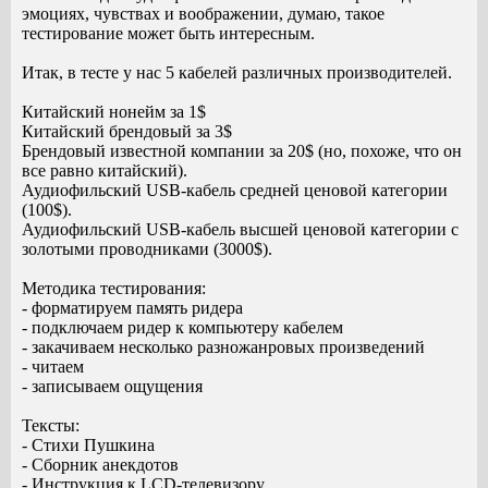
эмоциях, чувствах и воображении, думаю, такое
тестирование может быть интересным.
Итак, в тесте у нас 5 кабелей различных производителей.
Китайский нонейм за 1$
Китайский брендовый за 3$
Брендовый известной компании за 20$ (но, похоже, что он
все равно китайский).
Аудиофильский USB-кабель средней ценовой категории
(100$).
Аудиофильский USB-кабель высшей ценовой категории с
золотыми проводниками (3000$).
Методика тестирования:
- форматируем память ридера
- подключаем ридер к компьютеру кабелем
- закачиваем несколько разножанровых произведений
- читаем
- записываем ощущения
Тексты:
- Стихи Пушкина
- Сборник анекдотов
- Инструкция к LCD-телевизору