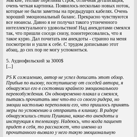
Мягкие, теплые переливы строк, отличная детализация,
очень четкая картинка. Появилось несколько новых ноток,
которые не были заметны на предыдущих кабелях. Очень
хороший эмоциональный баланс. Прекрасно чувствуются
все нюансы. Давно я не получал такого утонченного
интеллектуального удовольствия! Над анекдотами смеялся
так, что пришли соседи снизу, поинтересовались, что я
такое курю. Дал почитать им анекдоты - странно на меня
посмотрели и ушли к себе. С трудом дописываю этот
абзац, до сих пор не могу успокоиться.
5. Аудиофильский за 3000$
[...]
PS К сожалению, автор не успел дописать этот обзор.
Прибыв по вызову, поступившему от соседей автора, я
обнаружил его в состоянии крайнего эмоционального
перевозбуждения. Он одновременно плакал и смеялся,
пытаясь прочитать мне что-то со своего ридера, но
эмоции настолько переполняли его, что пришлось принять
меры по успокоению и отправить в клинику. В ридере
обнаружились стихи Пушкина, какие-то анекдоты и
инструкция к телевизору. Надеюсь, что когда пациент
придет в себя, то расскажет, что именно из
прочитанного вызвало у него такую эмоциональную