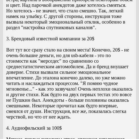
и цвет. Над парочкой анекдотов даже хотелось смеяться.
Но хотелось - не значит, что стало смешно. Так, легкий
намек на улыбку. С другой стороны, инструкция тоже
вызвала некоторый эмоциональный отклик, особенно в
раздел "настройка спутниковых каналов".
3. Брендовый известной компании за 20$
Вот тут все сразу стало на своим места! Конечно, 20$ - не
очень большие деньги, но для usb-кабеля - это по
стоимости как "мерседес" по сравнению со
среднестатистическим автомобилем. Да и бренд внушает
доверие. Стихи вызвали сильное эмоциональное
впечатление. До эталона конечно далеко, но уже можно
читать и наслаждаться процессом. "Я помню чудное
мгновенье..." - как это зазвучало! Очень неплохи оказались
и другие стихи. Как будто на двух первых тестах это вовсе
не Пушкин был. Анекдоты - больше половины оказались
смешными. Некоторые прочитал как будто впервые,
смеялся от души. Инструкция, все же, показалась слегка
черствой, но что от нее ждать.
4. Аудиофильский за 100$