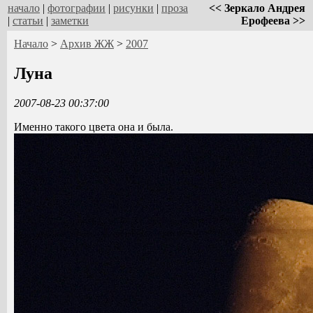
начало
|
фотографии
|
рисунки
|
проза
<< Зеркало Андрея
|
статьи
|
заметки
Ерофеева >>
Начало
>
Архив ЖЖ
>
2007
Луна
2007-08-23 00:37:00
Именно такого цвета она и была.