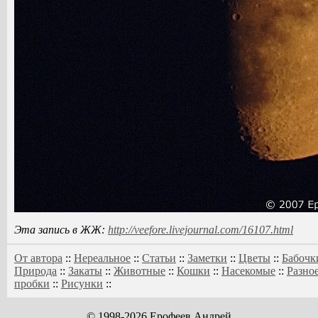
Эта запись в ЖЖ:
http://veefore.livejournal.com/16107.html
От автора
::
Нереальное
::
Статьи
::
Заметки
::
Цветы
::
Бабочк
Природа
::
Закаты
::
Животные
::
Кошки
::
Насекомые
::
Разно
пробки
::
Рисунки
::
© 1998-2026 Ерофеев Андрей