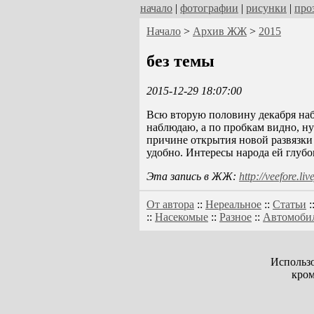
начало
|
фотографии
|
рисунки
|
про
Начало
>
Архив ЖЖ
>
2015
без темы
2015-12-29 18:07:00
Всю вторую половину декабря набл
наблюдаю, а по пробкам видно, ну
причине открытия новой развязки и
удобно. Интересы народа ей глубо
Эта запись в ЖЖ:
http://veefore.l
От автора
::
Нереальное
::
Статьи
:
::
Насекомые
::
Разное
::
Автомоби
Использо
кром