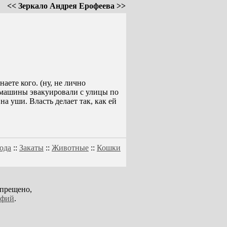
<< Зеркало Андрея Ерофеева >>
ете кого. (ну, не лично
к машины эвакуировали с улицы по
на уши. Власть делает так, как ей
ода
::
Закаты
::
Животные
::
Кошки
апрещено,
афий
.