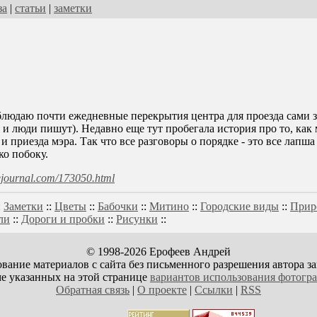
за
|
статьи
|
заметки
юдаю почти ежедневные перекрытия центра для проезда сами зна
 и люди пишут). Недавно еще тут пробегала история про то, ка
 приезда мэра. Так что все разговоры о порядке - это все лапша 
ко побоку.
ivejournal.com/173050.html
:
Заметки
::
Цветы
::
Бабочки
::
Митино
::
Городские виды
::
Прир
ли
::
Дороги и пробки
::
Рисунки
::
© 1998-2026 Ерофеев Андрей
вание материалов с сайта без письменного разрешения автора з
е указанных на этой странице
вариантов использования фотогр
Обратная связь
|
О проекте
|
Ссылки
|
RSS