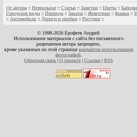
От автора
::
Нереальное
::
Статьи
::
Заметки
::
Цветы
::
Бабочк
Городские виды
::
Природа
::
Закаты
::
Животные
::
Кошки
::
Н
::
Автомобили
::
Дороги и пробки
::
Рисунки
::
© 1998-2026 Ерофеев Андрей
Использование материалов с сайта без письменного
разрешения автора запрещено,
кроме указанных на этой странице
вариантов использования
фотографий
.
Обратная связь
|
О проекте
|
Ссылки
|
RSS