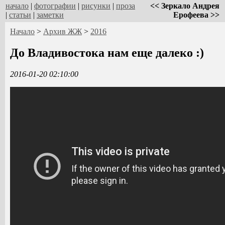
начало
|
фотографии
|
рисунки
|
проза
<< Зеркало Андрея
|
статьи
|
заметки
Ерофеева >>
Начало
>
Архив ЖЖ
>
2016
До Владивостока нам еще далеко :)
2016-01-20 02:10:00