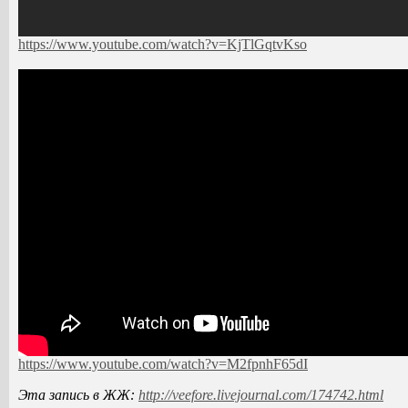
https://www.youtube.com/watch?v=KjTlGqtvKso
https://www.youtube.com/watch?v=M2fpnhF65dI
Эта запись в ЖЖ:
http://veefore.livejournal.com/174742.html