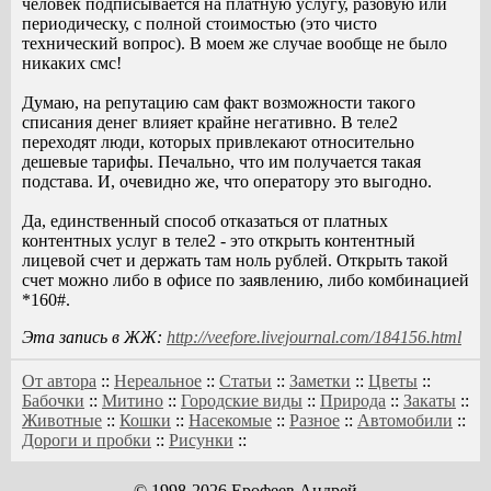
человек подписывается на платную услугу, разовую или
периодическу, с полной стоимостью (это чисто
технический вопрос). В моем же случае вообще не было
никаких смс!
Думаю, на репутацию сам факт возможности такого
списания денег влияет крайне негативно. В теле2
переходят люди, которых привлекают относительно
дешевые тарифы. Печально, что им получается такая
подстава. И, очевидно же, что оператору это выгодно.
Да, единственный способ отказаться от платных
контентных услуг в теле2 - это открыть контентный
лицевой счет и держать там ноль рублей. Открыть такой
счет можно либо в офисе по заявлению, либо комбинацией
*160#.
Эта запись в ЖЖ:
http://veefore.livejournal.com/184156.html
От автора
::
Нереальное
::
Статьи
::
Заметки
::
Цветы
::
Бабочки
::
Митино
::
Городские виды
::
Природа
::
Закаты
::
Животные
::
Кошки
::
Насекомые
::
Разное
::
Автомобили
::
Дороги и пробки
::
Рисунки
::
© 1998-2026 Ерофеев Андрей