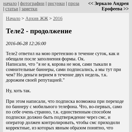
начало
|
фотографии
|
рисунки
|
проза
<< Зеркало Андрея
|
статьи
|
заметки
Ерофеева >>
Начало
>
Архив ЖЖ
>
2016
Теле2 - продолжение
2016-06-28 12:26:00
Теле2 ответил на мою претензию в течение суток, как и
обещали после заполнения формы. Ок.
Написали, что "я не я, корова не моя, сами тыкали в
сомнительные баннеры, сами подписались, а мы тут при
чем? Но деньги вернем в течение двух недель, т.к.
дорожим своей репутацией."
Ну, хоть так.
При этом написали, что подписка возможна при переходе
по баннеру с мобильного телефона. Что, во-первых, само
по себе очень странно, т.к. единственным способом
подписки должно быть подтверждение через смс, и
оператор должен контролировать, чтобы смс приходили
корректные, из которых явным образом понятно, что