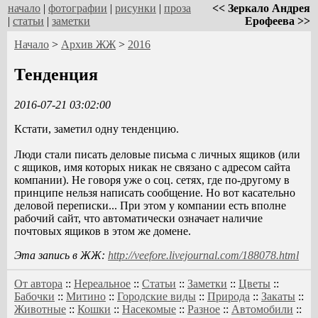
начало
|
фотографии
|
рисунки
|
проза
<< Зеркало Андрея
|
статьи
|
заметки
Ерофеева >>
Начало
>
Архив ЖЖ
>
2016
Тенденция
2016-07-21 03:02:00
Кстати, заметил одну тенденцию.
Люди стали писать деловые письма с личных ящиков (или
с ящиков, имя которых никак не связано с адресом сайта
компании). Не говоря уже о соц. сетях, где по-другому в
принципе нельзя написать сообщение. Но вот касательно
деловой переписки... При этом у компании есть вполне
рабочий сайт, что автоматически означает наличие
почтовых ящиков в этом же домене.
Эта запись в ЖЖ:
http://veefore.livejournal.com/188078.html
От автора
::
Нереальное
::
Статьи
::
Заметки
::
Цветы
::
Бабочки
::
Митино
::
Городские виды
::
Природа
::
Закаты
::
Животные
::
Кошки
::
Насекомые
::
Разное
::
Автомобили
::