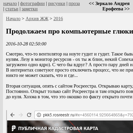
начало
|
фотографии
|
рисунки
|
проза
<< Зеркало Андрея
|
статьи
|
заметки
Ерофеева >>
Начало
>
Архив ЖЖ
>
2016
Продолжаем про компьютерные глюк
2016-10-28 02:50:00
Смотрю, что-то вентилятор на ноуте гудит и гудит. Такое быва
нулям. Лезу в монитор ресурсов - ох ты ж блин, некий Conexa
загружено одно ядро). С чего бы вдруг? А просто пару дней н
В интернетах советуют просто отключить процесс, что не при
никто не может сказать, что и где...
Вторая ситуация, опять с сайтом Росреестра. Открываю карту,
Постоянно. Открыт только сайт Росреестра и там открыто по
до нуля. Хохма в том, что это окошко по факту открыто почти 