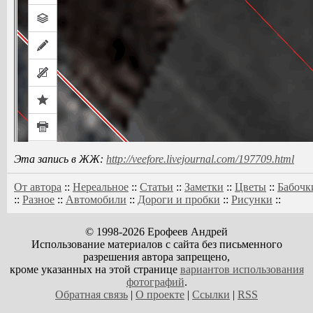
Эта запись в ЖЖ:
http://veefore.livejournal.com/197709.html
От автора
::
Нереальное
::
Статьи
::
Заметки
::
Цветы
::
Бабочк
::
Разное
::
Автомобили
::
Дороги и пробки
::
Рисунки
::
© 1998-2026 Ерофеев Андрей
Использование материалов с сайта без письменного
разрешения автора запрещено,
кроме указанных на этой странице
вариантов использования
фотографий
.
Обратная связь
|
О проекте
|
Ссылки
|
RSS