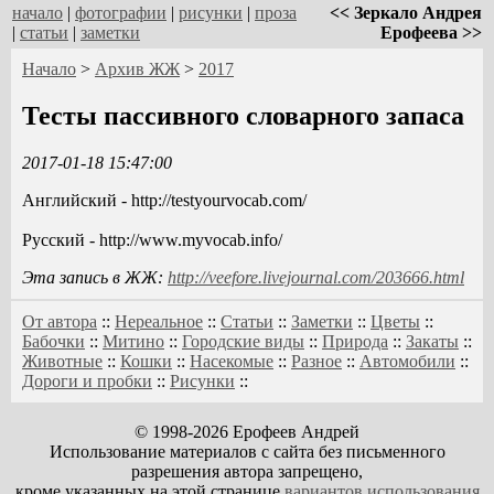
начало
|
фотографии
|
рисунки
|
проза
<< Зеркало Андрея
|
статьи
|
заметки
Ерофеева >>
Начало
>
Архив ЖЖ
>
2017
Тесты пассивного словарного запаса
2017-01-18 15:47:00
Английский - http://testyourvocab.com/
Русский - http://www.myvocab.info/
Эта запись в ЖЖ:
http://veefore.livejournal.com/203666.html
От автора
::
Нереальное
::
Статьи
::
Заметки
::
Цветы
::
Бабочки
::
Митино
::
Городские виды
::
Природа
::
Закаты
::
Животные
::
Кошки
::
Насекомые
::
Разное
::
Автомобили
::
Дороги и пробки
::
Рисунки
::
© 1998-2026 Ерофеев Андрей
Использование материалов с сайта без письменного
разрешения автора запрещено,
кроме указанных на этой странице
вариантов использования