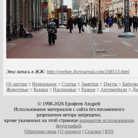
Эта запись в ЖЖ:
http://veefore.livejournal.com/208113.html
От автора
::
Нереальное
::
Статьи
::
Заметки
::
Цветы
::
Бабочк
Животные
::
Кошки
::
Насекомые
::
Разное
::
Автомобили
::
До
© 1998-2026 Ерофеев Андрей
Использование материалов с сайта без письменного
разрешения автора запрещено,
кроме указанных на этой странице
вариантов использования
фотографий
.
Обратная связь
|
О проекте
|
Ссылки
|
RSS