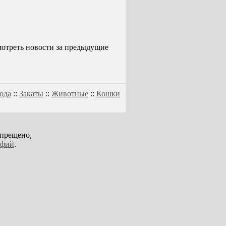
смотреть новости за предыдущие
ода
::
Закаты
::
Животные
::
Кошки
апрещено,
афий
.