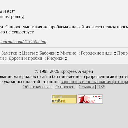
ты НКО"
/minust-pomog
и. С новостями такая же проблема - на сайтах часто нельзя про
го не существует.
ivejournal.com/215450.html
:
Заметки
::
Цветы
::
Бабочки
::
Митино
::
Городские виды
::
Прир
ли
::
Дороги и пробки
::
Рисунки
::
© 1998-2026 Ерофеев Андрей
вание материалов с сайта без письменного разрешения автора з
е указанных на этой странице
вариантов использования фотогр
Обратная связь
|
О проекте
|
Ссылки
|
RSS