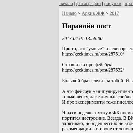
начало
|
фотографии
|
рисунки
|
про
Начало
>
Архив ЖЖ
>
2017
Паранойи пост
2017-04-01 13:58:00
Про то, что "умные" телевизоры м
https://geektimes.ru/post/287510/
Страшилка про фейсбук:
https://geektimes.ru/post/287532/
Большой брат следит за тобой. Или
А что фейсбук манипулирует ленто
только ленту, даже личные сообщени
И про эксперименты тоже писалось.
Я раз в неделю захожу в ФБ посмо
портится настроение. Всегда. В В
затягивает, но в депрессию не вго
рекомендации в стороне от основн