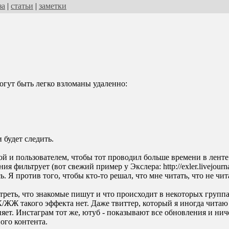
за
|
статьи
|
заметки
огут быть легко взломаны удаленно:
 будет следить.
й и пользователем, чтобы тот проводил больше времени в ленте -
я фильтрует (вот свежий пример у Экслера: http://exler.livejourn
 Я против того, чтобы кто-то решал, что мне читать, что не чит
треть, что знакомые пишут и что происходит в некоторых группа
К/ЖЖ такого эффекта нет. Даже твиттер, который я иногда читаю 
няет. Инстаграм тот же, ютуб - показывают все обновления и нич
ого контента.