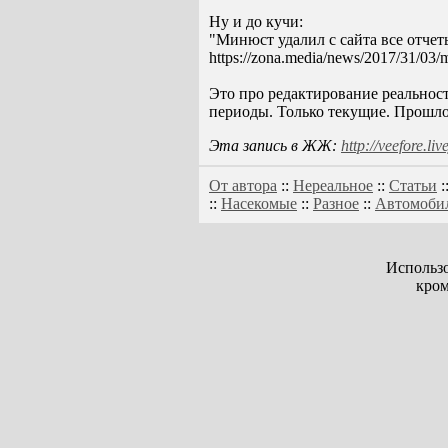
Ну и до кучи:
"Минюст удалил с сайта все отче
https://zona.media/news/2017/31/03
Это про редактирование реальност
периоды. Только текущие. Прошло
Эта запись в ЖЖ:
http://veefore.l
От автора
::
Нереальное
::
Статьи
:
::
Насекомые
::
Разное
::
Автомоби
Использо
кром