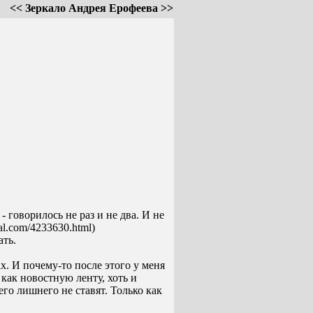
<< Зеркало Андрея Ерофеева >>
 говорилось не раз и не два. И не
al.com/4233630.html)
ать.
х. И почему-то после этого у меня
как новостную ленту, хоть и
его лишнего не ставят. Только как