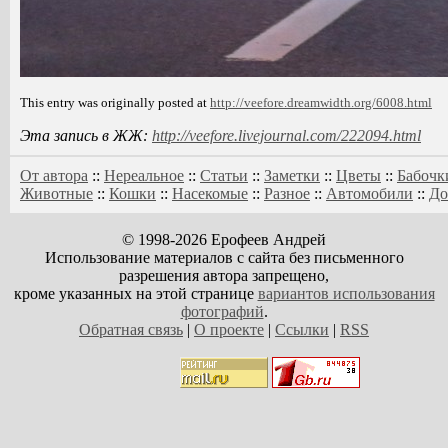
This entry was originally posted at
http://veefore.dreamwidth.org/6008.html
Эта запись в ЖЖ:
http://veefore.livejournal.com/222094.html
От автора
::
Нереальное
::
Статьи
::
Заметки
::
Цветы
::
Бабочк
Животные
::
Кошки
::
Насекомые
::
Разное
::
Автомобили
::
До
© 1998-2026 Ерофеев Андрей
Использование материалов с сайта без письменного
разрешения автора запрещено,
кроме указанных на этой странице
вариантов использования
фотографий
.
Обратная связь
|
О проекте
|
Ссылки
|
RSS