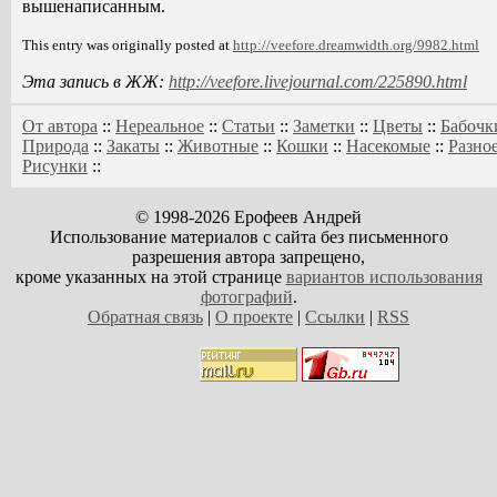
вышенаписанным.
This entry was originally posted at
http://veefore.dreamwidth.org/9982.html
Эта запись в ЖЖ:
http://veefore.livejournal.com/225890.html
От автора
::
Нереальное
::
Статьи
::
Заметки
::
Цветы
::
Бабочк
Природа
::
Закаты
::
Животные
::
Кошки
::
Насекомые
::
Разно
Рисунки
::
© 1998-2026 Ерофеев Андрей
Использование материалов с сайта без письменного
разрешения автора запрещено,
кроме указанных на этой странице
вариантов использования
фотографий
.
Обратная связь
|
О проекте
|
Ссылки
|
RSS