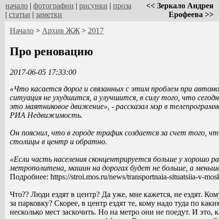
начало
|
фотографии
|
рисунки
|
проза
<< Зеркало Андрея
|
статьи
|
заметки
Ерофеева >>
Начало
>
Архив ЖЖ
>
2017
Про реновацию
2017-06-05 17:33:00
«Что касается дорог и связанных с этим проблем при автомо
ситуация не ухудшится, а улучшится, в силу того, что сегодн
это маятниковое движение», - рассказал мэр в телепрограм
РИА Недвижимость.
Он пояснил, что в городе трафик создается за счет того, ч
столицы в центр и обратно.
«Если часть населения сконцентрируется больше у хорошо 
метрополитена, машин на дорогах будет не больше, а меньше»
Подробнее: https://stroi.mos.ru/news/transportnaia-situatsiia-v-mosk
Что?? Люди ездят в центр? Да уже, мне кажется, не ездят. Ко
за парковку? Скорее, в центр ездят те, кому надо туда по каки
несколько мест заскочить. Но на метро они не поедут. И это, к