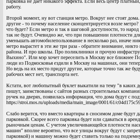
парковка не дает никакого эффекта. Если весь центр платный, 
работу.
Второй момент, ну вот станция метро. Вокруг нее стоят дома
другие - то почему население сконцентрируется возле метро? 
что будет? Если метро и так в шаговой доступности, то народ и
так не будут. Очевидно же, что при повышении плотности дл
уменьшать автомобилепользование в несколько раз, иначе ник
метро вырастет в эти же три раза - обратите внимание, никто
района. И про школы. Про поликлиники и прочую инфрастру
Выхино". Или мэр хочет переселить в Москву все ближнее По
люди из Подмосковья ездили в Москву на машинах, они теперь
Но ведь на их место придут другие, которые точно так же бу
рабочих мест нет, транспорта нет.
Кстати, вот любопытный буклет выкатили на тему "в каких д
пишут, заимствованы с сайтов разных строительных компани
ручек на дверях, появилась информация, что дома будут с п
https://stroi.mos.ru/uploads/media/main_image/0001/61/c04d17
Слабо верится, что вместо квартиры в сносимом доме будут д
парковкой. Скорее всего парковка будет или сдаваться в арен
рыночным ценам. С учетом увеличивающейся плотности насе
машин" вполне вероятно, что все улицы вокруг будут с запре
парковкой) и машину можно будет ставить только на подземну