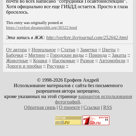
почти во всех написано "сотрудники Госавтоинспекции".
Хотя официально все еще ГИБДД остается. Просто в глаза
бросилось.
This entry was originally posted at
https://veefore.dreamwidth.org/36522.html
Эта запись в ЖЖ:
http://veefore.livejournal.com/252642.html
От автора
::
Нереальное
::
Статьи
::
Заметки
::
Цветы
::
Бабочки
::
Митино
::
Городские виды
::
Природа
::
Закаты
::
Животные
::
Кошки
::
Насекомые
::
Разное
::
Автомобили
::
Дороги и пробки
::
Рисунки
::
© 1998-2026 Ерофеев Андрей
Использование материалов с сайта без письменного
разрешения автора запрещено,
кроме указанных на этой странице
вариантов использования
фотографий
.
Обратная связь
|
О проекте
|
Ссылки
|
RSS