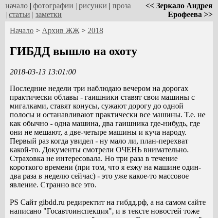
начало
|
фотографии
|
рисунки
|
проза
<< Зеркало Андрея
|
статьи
|
заметки
Ерофеева >>
Начало
>
Архив ЖЖ
>
2018
ГИБДД вышло на охоту
2018-03-13 13:01:00
Последние недели три наблюдаю вечером на дорогах
практически облавы - гаишники ставят свои машины с
мигалками, ставят конусы, сужают дорогу до одной
полосы и останавливают практически все машины. Т.е. не
как обычно - одна машина, два гаишника где-нибудь, где
они не мешают, а две-четыре машины и куча народу.
Первый раз когда увидел - ну мало ли, план-перехват
какой-то. Документы смотрели ОЧЕНЬ внимательно.
Страховка не интересовала. Но три раза в течение
короткого времени (при том, что я езжу на машине один-
два раза в неделю сейчас) - это уже какое-то массовое
явление. Странно все это.
PS Сайт gibdd.ru редиректит на гибдд.рф, а на самом сайте
написано "Госавтоинспекция", и в тексте новостей тоже