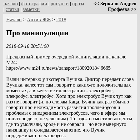
начало
|
фотографии
|
рисунки
|
проза
<< Зеркало Андрея
|
статьи
|
заметки
Ерофеева >>
Начало
>
Архив ЖЖ
>
2018
Про манипуляции
2018-09-18 20:51:00
Прекрасный пример очередной манипуляции на канале
М24:
https://www.m24.ru/news/transport/18092018/46665
Взяли интервью у эксперта Вучика. Диктор передает слова
Вучика, далее тот сам говорит о каких-то положительных
моментах, а в качестве иллюстрации - электробус,
элекробус, электробус. Хотя про электробус Вучик тут как
раз не говорит (и, по словам Каца, Вучик как раз обычно
говорит про необходимость развития троллейбусов и
проблемы с внедрением электробусов, чего в эфире мы,
понятное дело, не услышим). Т.е. где-то сместили акценты,
где-то умолчали, вроде и не соврали - но все вывернуто
наизнанку и складывается мнение, что Вучик
поддерживает электробусы.