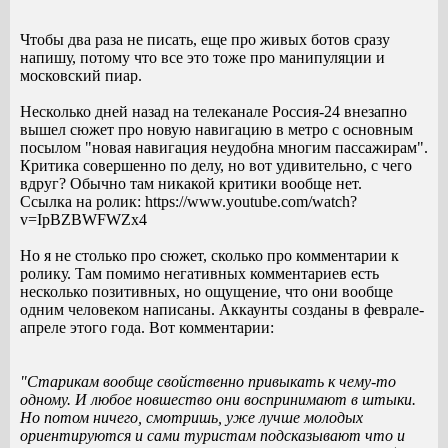
Чтобы два раза не писать, еще про живых ботов сразу
напишу, потому что все это тоже про манипуляции и
московский пиар.
Несколько дней назад на телеканале Россия-24 внезапно
вышел сюжет про новую навигацию в метро с основным
посылом "новая навигация неудобна многим пассажирам".
Критика совершенно по делу, но вот удивительно, с чего
вдруг? Обычно там никакой критики вообще нет.
Ссылка на ролик: https://www.youtube.com/watch?
v=IpBZBWFWZx4
Но я не столько про сюжет, сколько про комментарии к
ролику. Там помимо негативных комментариев есть
несколько позитивных, но ощущение, что они вообще
одним человеком написаны. Аккаунты созданы в феврале-
апреле этого года. Вот комментарии:
"Старикам вообще свойственно привыкать к чему-то
одному. И любое новшество они воспринимают в штыки.
Но потом ничего, смотришь, уже лучше молодых
ориентируются и сами туристам подсказывают что и