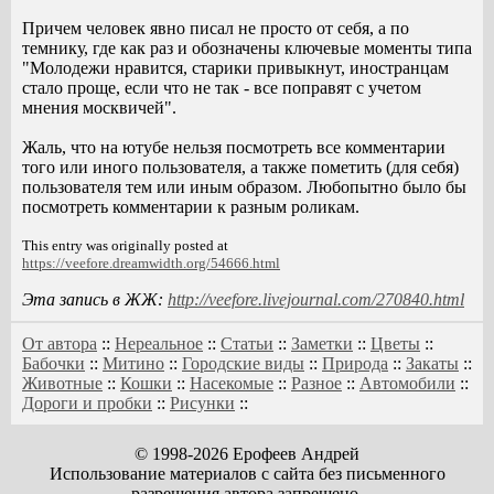
Причем человек явно писал не просто от себя, а по
темнику, где как раз и обозначены ключевые моменты типа
"Молодежи нравится, старики привыкнут, иностранцам
стало проще, если что не так - все поправят с учетом
мнения москвичей".
Жаль, что на ютубе нельзя посмотреть все комментарии
того или иного пользователя, а также пометить (для себя)
пользователя тем или иным образом. Любопытно было бы
посмотреть комментарии к разным роликам.
This entry was originally posted at
https://veefore.dreamwidth.org/54666.html
Эта запись в ЖЖ:
http://veefore.livejournal.com/270840.html
От автора
::
Нереальное
::
Статьи
::
Заметки
::
Цветы
::
Бабочки
::
Митино
::
Городские виды
::
Природа
::
Закаты
::
Животные
::
Кошки
::
Насекомые
::
Разное
::
Автомобили
::
Дороги и пробки
::
Рисунки
::
© 1998-2026 Ерофеев Андрей
Использование материалов с сайта без письменного
разрешения автора запрещено,