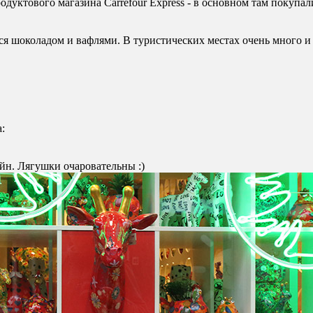
одуктового магазина Carrefour Express - в основном там покупали
тся шоколадом и вафлями. В туристических местах очень много и т
:
н. Лягушки очаровательны :)