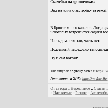
Скамейки на дракончиках:
Вид на жилую застройку за рекой:
В Брюгге много каналов. Люди сра
некоторых встречаются садики воз
Часть дома отмыли, часть нет:
Подземный пешеходно-велосипедн
Ну и сам вокзал:
This entry was originally posted at
https://
Эта запись в ЖЖ:
http://veefore.l
От автора
::
Нереальное
::
Статьи
:
::
Насекомые
::
Разное
::
Автомоби