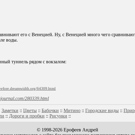
внивают его с Венецией. Ну, с Венецией много чего сравнивают
ле воды.
ный туннель рядом с вокзалом:
veefore.dreamwidth.org/64309.html
ivejournal.com/280339.html
:
Заметки
::
Цветы
::
Бабочки
::
Митино
::
Городские виды
::
Прир
ли
::
Дороги и пробки
::
Рисунки
::
© 1998-2026 Ерофеев Андрей