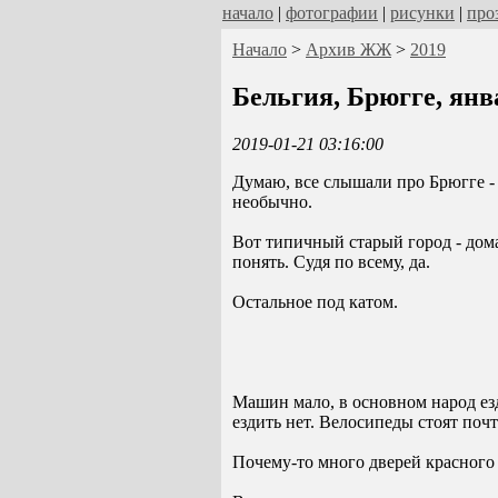
начало
|
фотографии
|
рисунки
|
про
Начало
>
Архив ЖЖ
>
2019
Бельгия, Брюгге, янв
2019-01-21 03:16:00
Думаю, все слышали про Брюгге -
необычно.
Вот типичный старый город - дома
понять. Судя по всему, да.
Остальное под катом.
Машин мало, в основном народ ез
ездить нет. Велосипеды стоят поч
Почему-то много дверей красного 