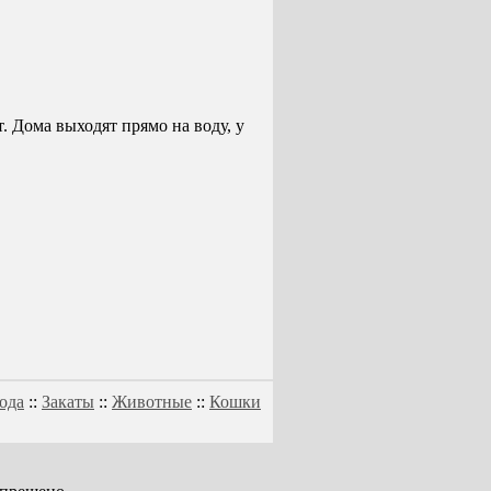
. Дома выходят прямо на воду, у
ода
::
Закаты
::
Животные
::
Кошки