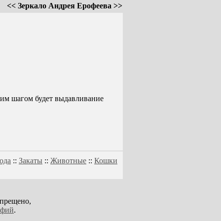
<< Зеркало Андрея Ерофеева >>
ующим шагом будет выдавливание
ода
::
Закаты
::
Животные
::
Кошки
апрещено,
афий
.