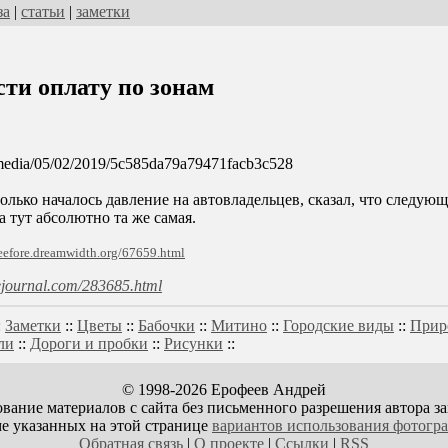
за
|
статьи
|
заметки
ти оплату по зонам
_media/05/02/2019/5c585da79a79471facb3c528
 только началось давление на автовладельцев, сказал, что след
а тут абсолютно та же самая.
veefore.dreamwidth.org/67659.html
ivejournal.com/283685.html
:
Заметки
::
Цветы
::
Бабочки
::
Митино
::
Городские виды
::
Прир
ли
::
Дороги и пробки
::
Рисунки
::
© 1998-2026 Ерофеев Андрей
вание материалов с сайта без письменного разрешения автора з
е указанных на этой странице
вариантов использования фотогр
Обратная связь
|
О проекте
|
Ссылки
|
RSS