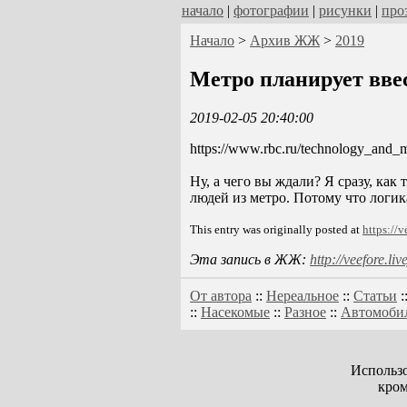
начало
|
фотографии
|
рисунки
|
про
Начало
>
Архив ЖЖ
>
2019
Метро планирует ввес
2019-02-05 20:40:00
https://www.rbc.ru/technology_and
Ну, а чего вы ждали? Я сразу, как
людей из метро. Потому что логик
This entry was originally posted at
https://
Эта запись в ЖЖ:
http://veefore.l
От автора
::
Нереальное
::
Статьи
:
::
Насекомые
::
Разное
::
Автомоби
Использо
кром