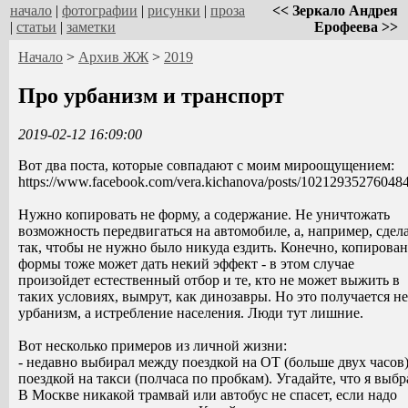
начало
|
фотографии
|
рисунки
|
проза
<< Зеркало Андрея
|
статьи
|
заметки
Ерофеева >>
Начало
>
Архив ЖЖ
>
2019
Про урбанизм и транспорт
2019-02-12 16:09:00
Вот два поста, которые совпадают с моим мироощущением:
https://www.facebook.com/vera.kichanova/posts/10212935276048
Нужно копировать не форму, а содержание. Не уничтожать
возможность передвигаться на автомобиле, а, например, сдел
так, чтобы не нужно было никуда ездить. Конечно, копирова
формы тоже может дать некий эффект - в этом случае
произойдет естественный отбор и те, кто не может выжить в
таких условиях, вымрут, как динозавры. Но это получается не
урбанизм, а истребление населения. Люди тут лишние.
Вот несколько примеров из личной жизни:
- недавно выбирал между поездкой на ОТ (больше двух часов)
поездкой на такси (полчаса по пробкам). Угадайте, что я выбр
В Москве никакой трамвай или автобус не спасет, если надо