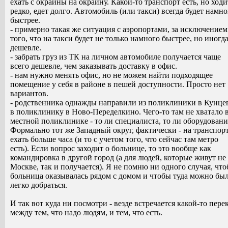
ехать с окраины на окраину. Какой-то транспорт есть, но ходи
редко, едет долго. Автомобиль (или такси) всегда будет намно
быстрее.
- примерно такая же ситуация с аэропортами, за исключением
того, что на такси будет не только намного быстрее, но иногда
дешевле.
- забрать груз из ТК на личном автомобиле получается чаще
всего дешевле, чем заказывать доставку в офис.
- нам нужно менять офис, но не можем найти подходящее
помещение у себя в районе в пешей доступности. Просто нет
вариантов.
- родственника однажды направили из поликлиники в Кунце
в поликлинику в Ново-Переделкино. Чего-то там не хватало 
местной поликлинике - то ли специалиста, то ли оборудовани
Формально тот же Западный округ, фактически - на транспор
ехать больше часа (и то с учетом того, что сейчас там метро
есть). Если вопрос заходит о больнице, то это вообще как
командировка в другой город (а для людей, которые живут не
Москве, так и получается). Я не помню ни одного случая, чт
больница оказывалась рядом с домом и чтобы туда можно бы
легко добраться.
И так вот куда ни посмотри - везде встречается какой-то пере
между тем, что надо людям, и тем, что есть.