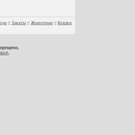
ода
::
Закаты
::
Животные
::
Кошки
апрещено,
афий
.