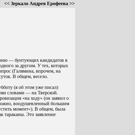
<< Зеркало Андрея Ерофеева >>
нарию — бунтующих кандидатов в
дного за другим. У тех, которых
опрос (Галямина, впрочем, на
уток. В общем, весело.
бботу (я об этом уже писал)
ими словами — на Тверской.
ровизация «на ходу» (он заявил о
озможно, воодушевленный большим
стить момент»). В общем, была
ак тараканы. Это заявление