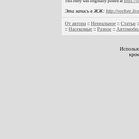
This entry was originally posted at
https://
Эта запись в ЖЖ:
http://veefore.l
От автора
::
Нереальное
::
Статьи
:
::
Насекомые
::
Разное
::
Автомоби
Использо
кром