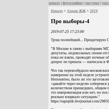
начало
|
фотографии
|
рисунки
|
про
Начало
>
Архив ЖЖ
>
2019
Про выборы-4
2019-07-25 17:23:00
Трэш полнейший... Процитирую 
"В Москве в связи с выборами М
депутаты, недовольных своим отст
пока не взяли, проводят ночные о
допрос не пришла — написала в ФБ
Что так перевозбудило московских
намерение на этой неделе устрои
Непонятно, было ли это заготовле
«давайте через неделю соберемся
количеством пришедших, общим по
это импровизация или нет, но пос
реально взорвало ситуацию."
https://sapojnik.livejournal.com/2985