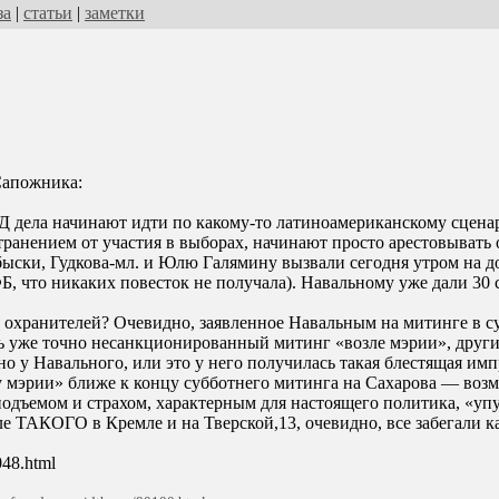
за
|
статьи
|
заметки
Сапожника:
ГД дела начинают идти по какому-то латиноамериканскому сце
ранением от участия в выборах, начинают просто арестовывать о
быски, Гудкова-мл. и Юлю Галямину вызвали сегодня утром на д
, что никаких повесток не получала). Навальному уже дали 30 с
 охранителей? Очевидно, заявленное Навальным на митинге в су
ть уже точно несанкционированный митинг «возле мэрии», друг
но у Навального, или это у него получилась такая блестящая имп
 у мэрии» ближе к концу субботнего митинга на Сахарова — в
дъемом и страхом, характерным для настоящего политика, «упу
ле ТАКОГО в Кремле и на Тверской,13, очевидно, все забегали к
048.html