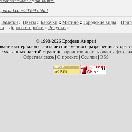
veefore.dreamwidth.org/80100.html
ivejournal.com/295993.html
:
Заметки
::
Цветы
::
Бабочки
::
Митино
::
Городские виды
::
Прир
ли
::
Дороги и пробки
::
Рисунки
::
© 1998-2026 Ерофеев Андрей
вание материалов с сайта без письменного разрешения автора з
е указанных на этой странице
вариантов использования фотогр
Обратная связь
|
О проекте
|
Ссылки
|
RSS