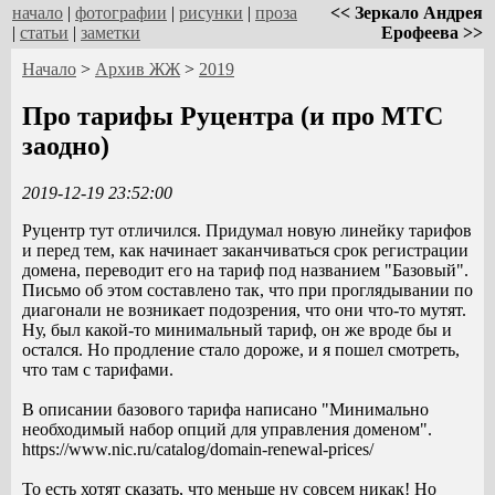
начало
|
фотографии
|
рисунки
|
проза
<< Зеркало Андрея
|
статьи
|
заметки
Ерофеева >>
Начало
>
Архив ЖЖ
>
2019
Про тарифы Руцентра (и про МТС
заодно)
2019-12-19 23:52:00
Руцентр тут отличился. Придумал новую линейку тарифов
и перед тем, как начинает заканчиваться срок регистрации
домена, переводит его на тариф под названием "Базовый".
Письмо об этом составлено так, что при проглядывании по
диагонали не возникает подозрения, что они что-то мутят.
Ну, был какой-то минимальный тариф, он же вроде бы и
остался. Но продление стало дороже, и я пошел смотреть,
что там с тарифами.
В описании базового тарифа написано "Минимально
необходимый набор опций для управления доменом".
https://www.nic.ru/catalog/domain-renewal-prices/
То есть хотят сказать, что меньше ну совсем никак! Но