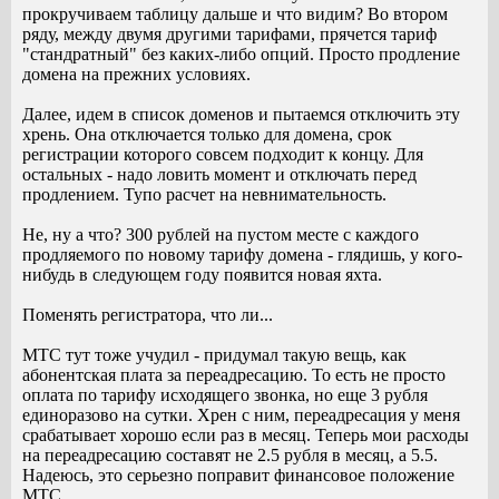
прокручиваем таблицу дальше и что видим? Во втором
ряду, между двумя другими тарифами, прячется тариф
"стандратный" без каких-либо опций. Просто продление
домена на прежних условиях.
Далее, идем в список доменов и пытаемся отключить эту
хрень. Она отключается только для домена, срок
регистрации которого совсем подходит к концу. Для
остальных - надо ловить момент и отключать перед
продлением. Тупо расчет на невнимательность.
Не, ну а что? 300 рублей на пустом месте с каждого
продляемого по новому тарифу домена - глядишь, у кого-
нибудь в следующем году появится новая яхта.
Поменять регистратора, что ли...
МТС тут тоже учудил - придумал такую вещь, как
абонентская плата за переадресацию. То есть не просто
оплата по тарифу исходящего звонка, но еще 3 рубля
единоразово на сутки. Хрен с ним, переадресация у меня
срабатывает хорошо если раз в месяц. Теперь мои расходы
на переадресацию составят не 2.5 рубля в месяц, а 5.5.
Надеюсь, это серьезно поправит финансовое положение
МТС.