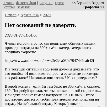
начало
|
фотографии
|
рисунки
|
проза
<< Зеркало Андрея
|
статьи
|
заметки
Ерофеева >>
Начало
>
Архив ЖЖ
>
2020
Нет оснований не доверять
2020-01-28 01:04:00
Чудная история про то, как водителям обычных машин
приходят штрафы на 300+ км/ч с камер, замеряющих
среднюю скорость:
https://www.autonews.ru/news/5e2eea039a7947446cafcf2f
И в текущей ситуации водители должны доказывать, что
это ошибка. И возникает вопрос - а остальные-то камеры
как работают? Насколько они точны? Как проверяются?
Второй момент - если бы там было не 300 км/ч, а, скажем,
180. Попробуй докажи, что ты не ехал с такой скоростью...
Или даже проще: камера настроена на +10 км/ч. Этого
достаточно для того, чтобы практически все попадали на
штраф. На небольшой штраф. Который никто,