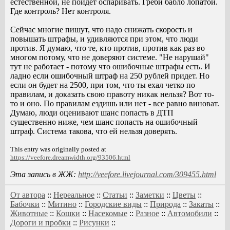
естественной, не пойдет оспаривать. Греби бабло лопатой.
Где контроль? Нет контроля.
Сейчас многие пишут, что надо снижать скорость и
повышать штрафы, и удивляются при этом, что люди
против. Я думаю, что те, кто против, против как раз во
многом потому, что не доверяют системе. "Не нарушай"
тут не работает - потому что ошибочные штрафы есть. И
ладно если ошибочный штраф на 250 рублей придет. Но
если он будет на 2500, при том, что ты ехал четко по
правилам, и доказать свою правоту никак нельзя? Вот то-
то и оно. По правилам ездишь или нет - все равно виноват.
Думаю, люди оценивают шанс попасть в ДТП
существенно ниже, чем шанс попасть на ошибочный
штраф. Система такова, что ей нельзя доверять.
This entry was originally posted at
https://veefore.dreamwidth.org/93506.html
Эта запись в ЖЖ:
http://veefore.livejournal.com/309455.html
От автора
::
Нереальное
::
Статьи
::
Заметки
::
Цветы
::
Бабочки
::
Митино
::
Городские виды
::
Природа
::
Закаты
::
Животные
::
Кошки
::
Насекомые
::
Разное
::
Автомобили
::
Дороги и пробки
::
Рисунки
::