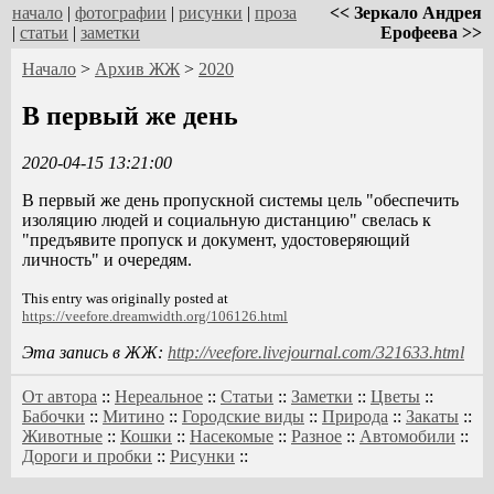
начало
|
фотографии
|
рисунки
|
проза
<< Зеркало Андрея
|
статьи
|
заметки
Ерофеева >>
Начало
>
Архив ЖЖ
>
2020
В первый же день
2020-04-15 13:21:00
В первый же день пропускной системы цель "обеспечить
изоляцию людей и социальную дистанцию" свелась к
"предъявите пропуск и документ, удостоверяющий
личность" и очередям.
This entry was originally posted at
https://veefore.dreamwidth.org/106126.html
Эта запись в ЖЖ:
http://veefore.livejournal.com/321633.html
От автора
::
Нереальное
::
Статьи
::
Заметки
::
Цветы
::
Бабочки
::
Митино
::
Городские виды
::
Природа
::
Закаты
::
Животные
::
Кошки
::
Насекомые
::
Разное
::
Автомобили
::
Дороги и пробки
::
Рисунки
::