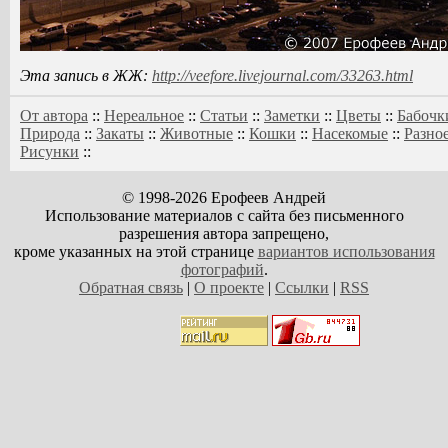
Эта запись в ЖЖ:
http://veefore.livejournal.com/33263.html
От автора
::
Нереальное
::
Статьи
::
Заметки
::
Цветы
::
Бабочк
Природа
::
Закаты
::
Животные
::
Кошки
::
Насекомые
::
Разно
Рисунки
::
© 1998-2026 Ерофеев Андрей
Использование материалов с сайта без письменного
разрешения автора запрещено,
кроме указанных на этой странице
вариантов использования
фотографий
.
Обратная связь
|
О проекте
|
Ссылки
|
RSS