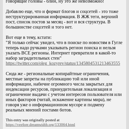
говорящие головы - блин, ну это же невозможно!
Добавлю еще, что и формат блогов и соцсетей - это тоже
неструктурированная информация. В ЖЖ теги, верхний
пост, список постов за месяц - вот и вся структура. В
большинстве соцсетей и того нет.
Вот еще в тему, кстати:
"Я только сейчас увидел, что в поиске по новостям в Гугле
теперь надо ручками указывать регион поиска и нельзя
указать ВСЕ регионы. Интернет превратили в какой-то
набор заградительных стен"
https://twitter.com/oleg_kozyrev/status/1345804531213463555
Сюда же - региональные копирайтные ограничения,
местные запреты на публикацию той или иной
информации, набичие огромного числа закрытых для
индексации ресурсов, принудительная локализация и
ограничение выдачи с учетом интересов пользователя или
иных факторов (читай, искажение картины мира), не
говоря уже о информационном мусоре и подмену
реальных мнений постами ботов.
This entry was originally posted at
https://veefore.dreamwidth.org/133064.html