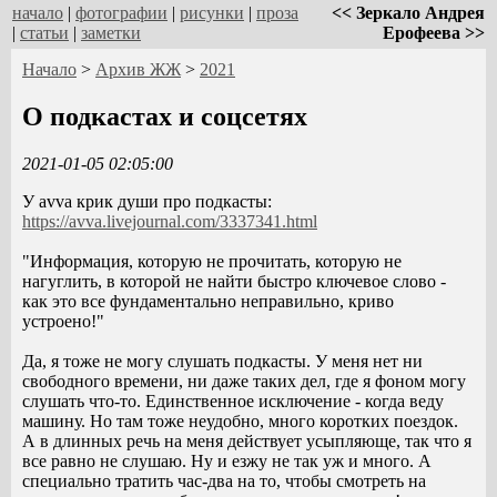
начало
|
фотографии
|
рисунки
|
проза
<< Зеркало Андрея
|
статьи
|
заметки
Ерофеева >>
Начало
>
Архив ЖЖ
>
2021
О подкастах и соцсетях
2021-01-05 02:05:00
У avva крик души про подкасты:
https://avva.livejournal.com/3337341.html
"Информация, которую не прочитать, которую не
нагуглить, в которой не найти быстро ключевое слово -
как это все фундаментально неправильно, криво
устроено!"
Да, я тоже не могу слушать подкасты. У меня нет ни
свободного времени, ни даже таких дел, где я фоном могу
слушать что-то. Единственное исключение - когда веду
машину. Но там тоже неудобно, много коротких поездок.
А в длинных речь на меня действует усыпляюще, так что я
все равно не слушаю. Ну и езжу не так уж и много. А
специально тратить час-два на то, чтобы смотреть на