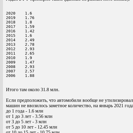
2020	1.6
2019	1.76
2018	1.8
2017	1.59
2016	1.42
2015	1.6
2014	2.49
2013	2.78
2012	2.93
2011	2.65
2010	1.9
2009	1.47
2008	2.93
2007	2.57
2006	1.88
Итого там около 31.8 млн.
Если предположить, что автомобили вообще не утилизирова
машин не ввозилось заметное количество, на январь 2021 год
до 1 года - 1.6 млн
от 1 до 3 лет - 3.56 млн
от 3 до 5 лет - 3 млн
от 5 до 10 лет - 12.45 млн
от 10 до 15 лет - 10.75 млн