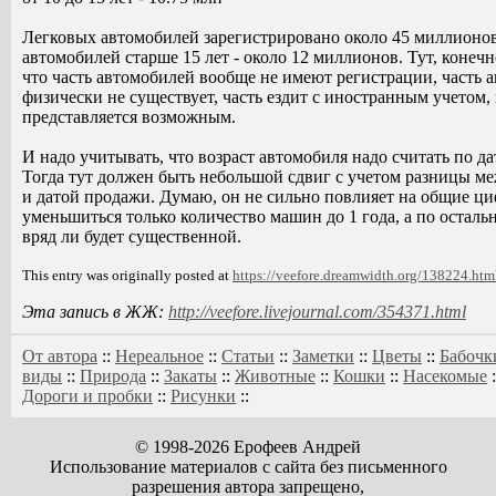
Легковых автомобилей зарегистрировано около 45 миллионов
автомобилей старше 15 лет - около 12 миллионов. Тут, конеч
что часть автомобилей вообще не имеют регистрации, часть 
физически не существует, часть ездит с иностранным учетом, 
представляется возможным.
И надо учитывать, что возраст автомобиля надо считать по дат
Тогда тут должен быть небольшой сдвиг с учетом разницы ме
и датой продажи. Думаю, он не сильно повлияет на общие ци
уменьшиться только количество машин до 1 года, а по остал
вряд ли будет существенной.
This entry was originally posted at
https://veefore.dreamwidth.org/138224.htm
Эта запись в ЖЖ:
http://veefore.livejournal.com/354371.html
От автора
::
Нереальное
::
Статьи
::
Заметки
::
Цветы
::
Бабочк
виды
::
Природа
::
Закаты
::
Животные
::
Кошки
::
Насекомые
:
Дороги и пробки
::
Рисунки
::
© 1998-2026 Ерофеев Андрей
Использование материалов с сайта без письменного
разрешения автора запрещено,