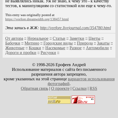
не выявлялись никак. Уж не знаю, к чему это - к качеству
тестов, к манипуляциям со статистикой или еще к чему-то.
This entry was originally posted at
https://veefore.dreamwidth.org/138457.html
Эта запись в ЖЖ:
http://veefore.livejournal.com/354780.html
От автора
::
Нереальное
::
Статьи
::
Заметки
::
Цветы
::
Бабочки
::
Митино
::
Городские виды
::
Природа
::
Закаты
::
Животные
::
Кошки
::
Насекомые
::
Разное
::
Автомобили
::
Дороги и пробки
::
Рисунки
::
© 1998-2026 Ерофеев Андрей
Использование материалов с сайта без письменного
разрешения автора запрещено,
кроме указанных на этой странице
вариантов использования
фотографий
.
Обратная связь
|
О проекте
|
Ссылки
|
RSS