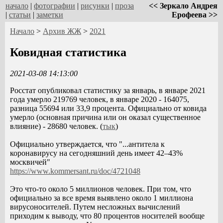
начало
|
фотографии
|
рисунки
|
проза
<< Зеркало Андрея
|
статьи
|
заметки
Ерофеева >>
Начало
>
Архив ЖЖ
>
2021
Ковидная статистика
2021-03-08 14:13:00
Росстат опубликовал статистику за январь, в январе 2021
года умерло 219769 человек, в январе 2020 - 164075,
разница 55694 или 33,9 процента. Официально от ковида
умерло (основная причина или он оказал существенное
влияние) - 28680 человек. (
тык
)
Официально утверждается, что "...антитела к
коронавирусу на сегодняшний день имеет 42–43%
москвичей"
https://www.kommersant.ru/doc/4721048
Это что-то около 5 миллионов человек. При том, что
официально за все время выявлено около 1 миллиона
вирусоносителей. Путем несложных вычислений
приходим к выводу, что 80 процентов носителей вообще