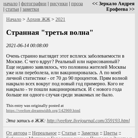
начало
|
фотографии
|
рисунки
|
проза
<< Зеркало Андрея
|
статьи
|
заметки
Ерофеева >>
Начало
>
Архив ЖЖ
>
2021
Странная "третья волна"
2021-06-14 00:08:00
Очень странно выглядит этот всплеск заболеваемости в
Москве. С чего вдруг? Реальный или нарисованный?
Еще недавно заявлялось, что половина жителей Москвы
уже или переболела, или вакцинировалась. А по моей
личной статистике - от 70 до 90 процентов. Прям волной
накрыло всех вокруг под новый год примерно. Кого не
накрыло - те пошли вакцинироваться. И с нового года
больше ни одного случая среди знакомых не было.
This entry was originally posted at
https://veefore.dreamwidth.org/142969.html
Эта запись в ЖЖ:
http://veefore.livejournal.com/359193.html
От автора
::
Нереальное
::
Статьи
::
Заметки
::
Цветы
::