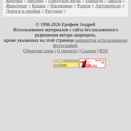
Бабочки
::
Митино
::
Городские виды
::
Природа
::
Закаты
::
Животные
::
Кошки
::
Насекомые
::
Разное
::
Автомобили
::
Дороги и пробки
::
Рисунки
::
© 1998-2026 Ерофеев Андрей
Использование материалов с сайта без письменного
разрешения автора запрещено,
кроме указанных на этой странице
вариантов использования
фотографий
.
Обратная связь
|
О проекте
|
Ссылки
|
RSS