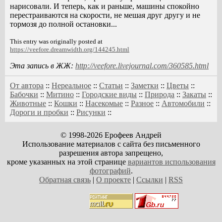
нарисовали. И теперь, как и раньше, машины спокойно
перестраиваются на скорости, не мешая друг другу и не
тормозя до полной остановки...
This entry was originally posted at
https://veefore.dreamwidth.org/144245.html
Эта запись в ЖЖ:
http://veefore.livejournal.com/360585.html
От автора
::
Нереальное
::
Статьи
::
Заметки
::
Цветы
::
Бабочки
::
Митино
::
Городские виды
::
Природа
::
Закаты
::
Животные
::
Кошки
::
Насекомые
::
Разное
::
Автомобили
::
Дороги и пробки
::
Рисунки
::
© 1998-2026 Ерофеев Андрей
Использование материалов с сайта без письменного
разрешения автора запрещено,
кроме указанных на этой странице
вариантов использования
фотографий
.
Обратная связь
|
О проекте
|
Ссылки
|
RSS