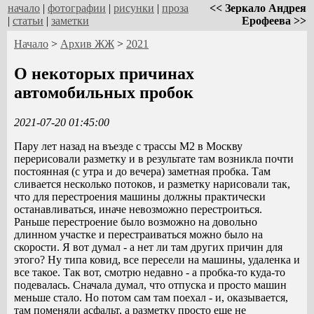
начало
|
фотографии
|
рисунки
|
проза
<< Зеркало Андрея
|
статьи
|
заметки
Ерофеева >>
Начало
>
Архив ЖЖ
>
2021
О некоторых причинах
автомобильных пробок
2021-07-20 01:45:00
Пару лет назад на въезде с трассы М2 в Москву
перерисовали разметку и в результате там возникла почти
постоянная (с утра и до вечера) заметная пробка. Там
сливается несколько потоков, и разметку нарисовали так,
что для перестроения машины должны практически
останавливаться, иначе невозможно перестроиться.
Раньше перестроение было возможно на довольно
длинном участке и перестраиваться можно было на
скорости. Я вот думал - а нет ли там других причин для
этого? Ну типа ковид, все пересели на машины, удаленка и
все такое. Так вот, смотрю недавно - а пробка-то куда-то
подевалась. Сначала думал, что отпуска и просто машин
меньше стало. Но потом сам там поехал - и, оказывается,
там поменяли асфальт, а разметку просто еще не