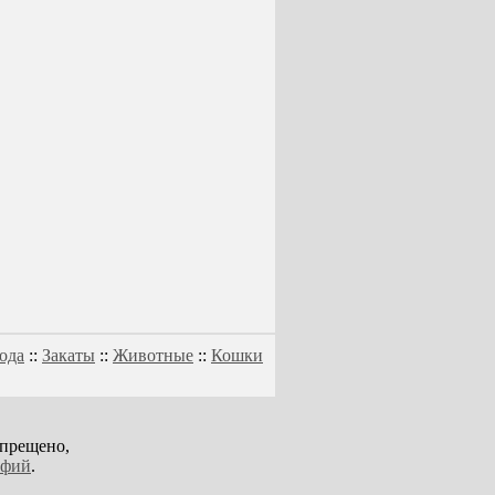
ода
::
Закаты
::
Животные
::
Кошки
апрещено,
афий
.