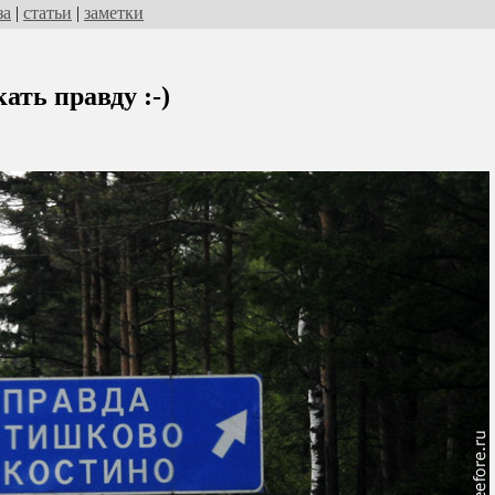
за
|
статьи
|
заметки
кать правду :-)