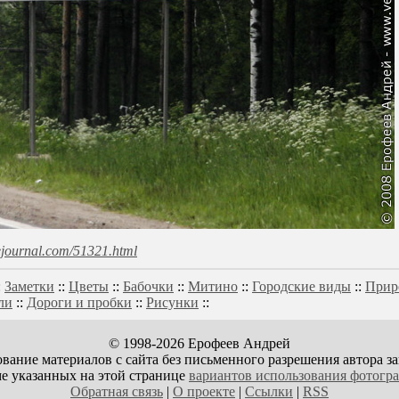
ivejournal.com/51321.html
:
Заметки
::
Цветы
::
Бабочки
::
Митино
::
Городские виды
::
Прир
ли
::
Дороги и пробки
::
Рисунки
::
© 1998-2026 Ерофеев Андрей
вание материалов с сайта без письменного разрешения автора з
е указанных на этой странице
вариантов использования фотогр
Обратная связь
|
О проекте
|
Ссылки
|
RSS