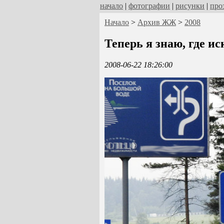
начало
|
фотографии
|
рисунки
|
про
Начало
>
Архив ЖЖ
>
2008
Теперь я знаю, где ис
2008-06-22 18:26:00