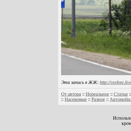
Эта запись в ЖЖ:
http://veefore.l
От автора
::
Нереальное
::
Статьи
:
::
Насекомые
::
Разное
::
Автомоби
Использо
кром