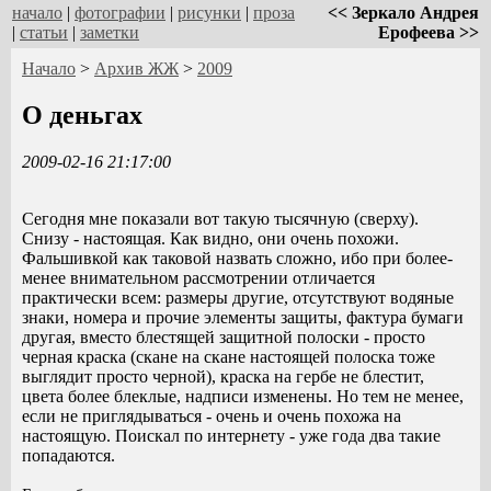
начало
|
фотографии
|
рисунки
|
проза
<< Зеркало Андрея
|
статьи
|
заметки
Ерофеева >>
Начало
>
Архив ЖЖ
>
2009
О деньгах
2009-02-16 21:17:00
Сегодня мне показали вот такую тысячную (сверху).
Снизу - настоящая. Как видно, они очень похожи.
Фальшивкой как таковой назвать сложно, ибо при более-
менее внимательном рассмотрении отличается
практически всем: размеры другие, отсутствуют водяные
знаки, номера и прочие элементы защиты, фактура бумаги
другая, вместо блестящей защитной полоски - просто
черная краска (скане на скане настоящей полоска тоже
выглядит просто черной), краска на гербе не блестит,
цвета более блеклые, надписи изменены. Но тем не менее,
если не приглядываться - очень и очень похожа на
настоящую. Поискал по интернету - уже года два такие
попадаются.