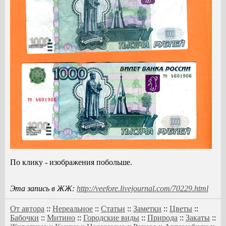
По клику - изображения побольше.
Эта запись в ЖЖ:
http://veefore.livejournal.com/70229.html
От автора
::
Нереальное
::
Статьи
::
Заметки
::
Цветы
::
Бабочки
::
Митино
::
Городские виды
::
Природа
::
Закаты
::