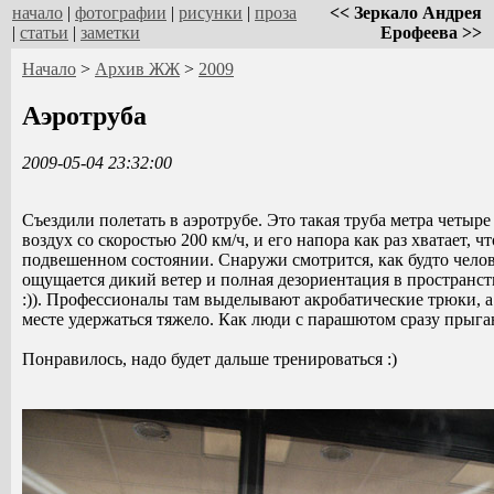
начало
|
фотографии
|
рисунки
|
проза
<< Зеркало Андрея
|
статьи
|
заметки
Ерофеева >>
Начало
>
Архив ЖЖ
>
2009
Аэротруба
2009-05-04 23:32:00
Съездили полетать в аэротрубе. Это такая труба метра четыре
воздух со скоростью 200 км/ч, и его напора как раз хватает, ч
подвешенном состоянии. Снаружи смотрится, как будто челов
ощущается дикий ветер и полная дезориентация в пространст
:)). Профессионалы там выделывают акробатические трюки, а
месте удержаться тяжело. Как люди с парашютом сразу прыга
Понравилось, надо будет дальше тренироваться :)