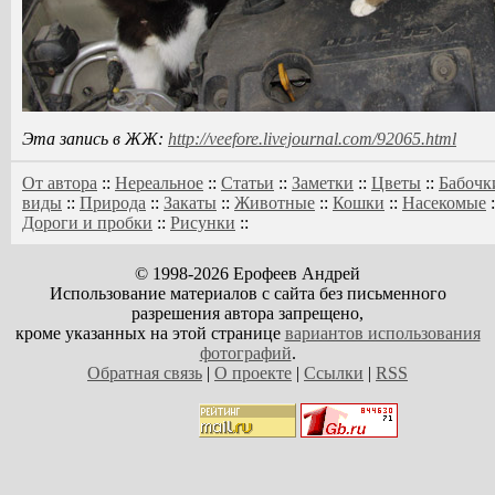
Эта запись в ЖЖ:
http://veefore.livejournal.com/92065.html
От автора
::
Нереальное
::
Статьи
::
Заметки
::
Цветы
::
Бабочк
виды
::
Природа
::
Закаты
::
Животные
::
Кошки
::
Насекомые
:
Дороги и пробки
::
Рисунки
::
© 1998-2026 Ерофеев Андрей
Использование материалов с сайта без письменного
разрешения автора запрещено,
кроме указанных на этой странице
вариантов использования
фотографий
.
Обратная связь
|
О проекте
|
Ссылки
|
RSS