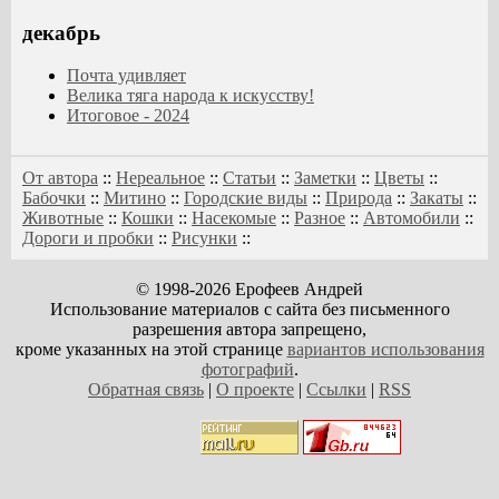
декабрь
Почта удивляет
Велика тяга народа к искусству!
Итоговое - 2024
От автора
::
Нереальное
::
Статьи
::
Заметки
::
Цветы
::
Бабочки
::
Митино
::
Городские виды
::
Природа
::
Закаты
::
Животные
::
Кошки
::
Насекомые
::
Разное
::
Автомобили
::
Дороги и пробки
::
Рисунки
::
© 1998-2026 Ерофеев Андрей
Использование материалов с сайта без письменного
разрешения автора запрещено,
кроме указанных на этой странице
вариантов использования
фотографий
.
Обратная связь
|
О проекте
|
Ссылки
|
RSS