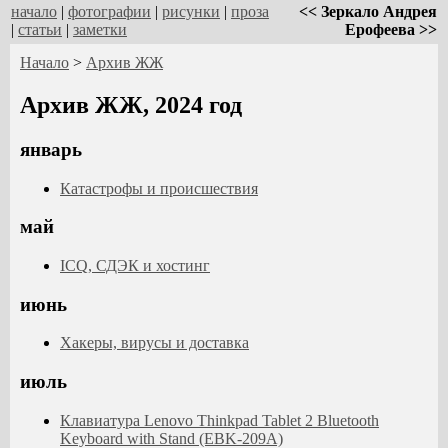
начало
|
фотографии
|
рисунки
|
проза
<< Зеркало Андрея
|
статьи
|
заметки
Ерофеева >>
Начало
>
Архив ЖЖ
Архив ЖЖ, 2024 год
январь
Катастрофы и происшествия
май
ICQ, СДЭК и хостинг
июнь
Хакеры, вирусы и доставка
июль
Клавиатура Lenovo Thinkpad Tablet 2 Bluetooth
Keyboard with Stand (EBK-209A)