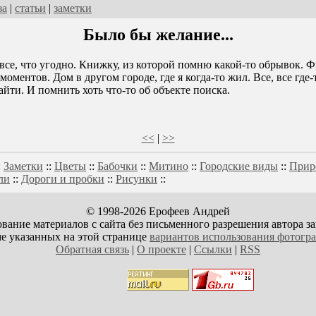
за
|
статьи
|
заметки
Было бы желание...
все, что угодно. Книжку, из которой помню какой-то обрывок. Ф
моментов. Дом в другом городе, где я когда-то жил. Все, все где-
айти. И помнить хоть что-то об объекте поиска.
<<
|
>>
:
Заметки
::
Цветы
::
Бабочки
::
Митино
::
Городские виды
::
Прир
ли
::
Дороги и пробки
::
Рисунки
::
© 1998-2026 Ерофеев Андрей
вание материалов с сайта без письменного разрешения автора з
е указанных на этой странице
вариантов использования фотогр
Обратная связь
|
О проекте
|
Ссылки
|
RSS