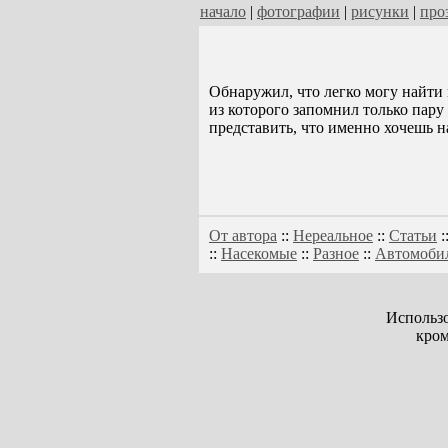
начало
|
фотографии
|
рисунки
|
про
Обнаружил, что легко могу найти 
из которого запомнил только пару 
представить, что именно хочешь н
От автора
::
Нереальное
::
Статьи
:
::
Насекомые
::
Разное
::
Автомоби
Использо
кром