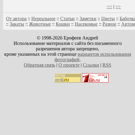
<<
|
>>
От автора
::
Нереальное
::
Статьи
::
Заметки
::
Цветы
::
Бабочк
::
Закаты
::
Животные
::
Кошки
::
Насекомые
::
Разное
::
Автом
© 1998-2026 Ерофеев Андрей
Использование материалов с сайта без письменного
разрешения автора запрещено,
кроме указанных на этой странице
вариантов использования
фотографий
.
Обратная связь
|
О проекте
|
Ссылки
|
RSS