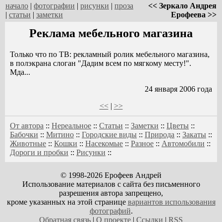
начало
|
фотографии
|
рисунки
|
проза
<< Зеркало Андрея
|
статьи
|
заметки
Ерофеева >>
Реклама мебельного магазина
Только что по ТВ: рекламный ролик мебельного магазина,
в полэкрана слоган "Дадим всем по мягкому месту!".
Мда...
24 января 2006 года
<<
|
>>
От автора
::
Нереальное
::
Статьи
::
Заметки
::
Цветы
::
Бабочки
::
Митино
::
Городские виды
::
Природа
::
Закаты
::
Животные
::
Кошки
::
Насекомые
::
Разное
::
Автомобили
::
Дороги и пробки
::
Рисунки
::
© 1998-2026 Ерофеев Андрей
Использование материалов с сайта без письменного
разрешения автора запрещено,
кроме указанных на этой странице
вариантов использования
фотографий
.
Обратная связь
|
О проекте
|
Ссылки
|
RSS