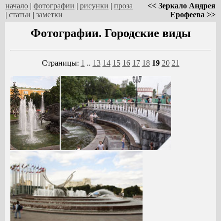
начало
|
фотографии
|
рисунки
|
проза
<< Зеркало Андрея
|
статьи
|
заметки
Ерофеева >>
Фотографии. Городские виды
Страницы:
1
..
13
14
15
16
17
18
19
20
21