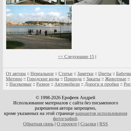
<< Следующие 15
|
От автора
::
Нереальное
::
Статьи
::
Заметки
::
Цветы
::
Бабочк
Митино
::
Городские виды
::
Природа
::
Закаты
::
Животные
::
::
Насекомые
::
Разное
::
Автомобили
::
Дороги и пробки
::
Ри
© 1998-2026 Ерофеев Андрей
Использование материалов с сайта без письменного
разрешения автора запрещено,
кроме указанных на этой странице
вариантов использования
фотографий
.
Обратная связь
|
О проекте
|
Ссылки
|
RSS