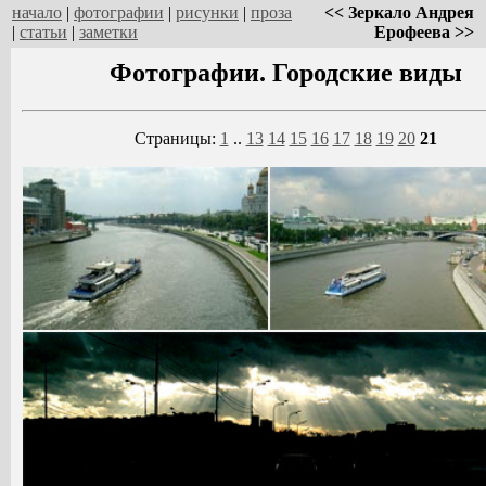
начало
|
фотографии
|
рисунки
|
проза
<< Зеркало Андрея
|
статьи
|
заметки
Ерофеева >>
Фотографии. Городские виды
Страницы:
1
..
13
14
15
16
17
18
19
20
21